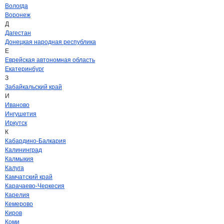
Вологда
Воронеж
Д
Дагестан
Донецкая народная республика
Е
Еврейская автономная область
Екатеринбург
З
Забайкальский край
И
Иваново
Ингушетия
Иркутск
К
Кабардино-Балкария
Калининград
Калмыкия
Калуга
Камчатский край
Карачаево-Черкесия
Карелия
Кемерово
Киров
Коми