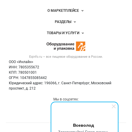
Важные разделы и контакты
Навигация по сайту
О МАРКЕТПЛЕЙСЕ
Новости Eqinfo.ru
РАЗДЕЛЫ
Услуги и цены
Объявления
ТОВАРЫ И УСЛУГИ
Размещение рекламы
Новости рынка
Оборудование для пищепрома
Публичная оферта
Вакансии
Тара и упаковка
Контактная информация
Блог
Eqinfo.ru – все
пищевое оборудование
в России.
Б/у оборудование
Политика обработки персональных данных
ООО «Инлайн»
Вакансии
Для СМИ
ИНН: 7805355672
КПП: 780501001
Информация о компаниях
ОГРН: 1047855085442
Добавить объявление
Юридический адрес: 196066, г. Санкт-Петербург, Московский
Карта объявлений
проспект, д. 212
Мы в соцсетях:
Всеволод
Счетчики, авторское право, логотипы
Здравствуйте! Готов помочь