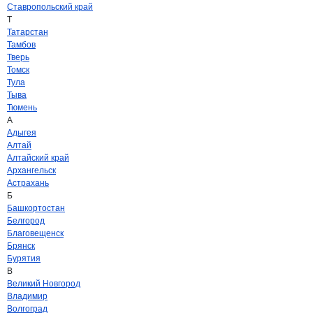
Ставропольский край
Т
Татарстан
Тамбов
Тверь
Томск
Тула
Тыва
Тюмень
А
Адыгея
Алтай
Алтайский край
Архангельск
Астрахань
Б
Башкортостан
Белгород
Благовещенск
Брянск
Бурятия
В
Великий Новгород
Владимир
Волгоград