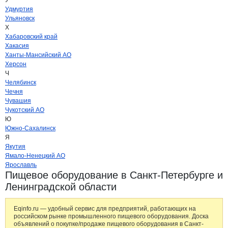
У
Удмуртия
Ульяновск
Х
Хабаровский край
Хакасия
Ханты-Мансийский АО
Херсон
Ч
Челябинск
Чечня
Чувашия
Чукотский АО
Ю
Южно-Сахалинск
Я
Якутия
Ямало-Ненецкий АО
Ярославль
Пищевое оборудование в Санкт-Петербурге и
Ленинградской области
Eqinfo.ru — удобный сервис для предприятий, работающих на
российском рынке промышленного пищевого оборудования. Доска
объявлений о покупке/продаже пищевого оборудования в Санкт-