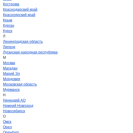
Кострома
Краснодарский край
Красноярский край
Крым
Курган
Курск
Л
Ленинградская область
Липецк
Луганская народная республика
М
Москва
Магадан
Марий Эл
Мордовия
Московская область
Мурманск
Н
Ненецкий АО
Нижний Новгород
Новосибирск
О
Омск
Орел
Оренбург