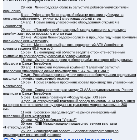
29 июн
Ленинградская область запустила роботов-уничтожителей
борщевика
8 авг
Губернатор Ленинградской области повысил субсидии на
сельскохозяйственную технику до 1 миллиарда рублей в год
14 апр
Новый завод упаковочного оборудования открылся в
Ленобласти
29 авг
«Петербургский тракторный завод» расширил модельную
линейку, ждет роста продаж по итогам года
23 янв
Аграрии Ленинградской области в прошлом году чаще покупали
российскую сельхозтехнику
24 ноя
Минсельхоз выбрал пять предприятий АПК Ленобласти,
которым выделят 60,6 млн руб.
15 сен
В Ленинградской области вводят в строй отечественный
комплекс по производству упаковки и розливу молока
18 июл
Импортозамещение рыбоперерабатывающего оборудования
обсудили в Санкт-Петербурге
30 апр
Гатчинский молочный комбинат "Галактика" запустил
фасовочно-упаковочную линию производства "ТАУРАС-ФЕНИКС"
7 мар
Российские производители пищевого оборудования продолжают
расширять линейку упаковочной техники
16 сен
Промсвязьбанк профинансировал производство упаковочных
материалов
20 июн
Специнвестконтракт между CLAAS и правительством России
подписан в Санкт-Петербурге
5 фев
Выставка-практикум «Формула еды. XXI век»
3 фев
«Петербургский тракторный завод» по итогам 2014 года вышел
на первое место по количеству проданных тракторов мощностью свыше 300
л.с.
11 ноя
Кировский завод выводит на рынок универсальный
всесезонный сельхозтрактор
22 июл
AGCO выбирает “Урожай”
30 мая
XXIII Международная продовольственная выставка
«Петерфуд-2014»
25 ноя
Ленинградская область: Serioplast построит завод по
производству пластиковой упаковки