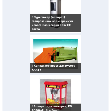
!
Пурифайер (аппарат)
газированной воды премиум
класса Oasis серии Kalix CC
Carbo
!
Компактор пресс для мусора
KAREY
!
Аппарат для попкорна, ET-
POP6A-R, StarFood