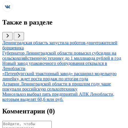
Также в разделе
Иллюстрация новости
Ленинградская область запустила роботов-уничтожителей
борщевика
Иллюстрация новости
Губернатор Ленинградской области повысил субсидии на
сельскохозяйственную технику до 1 миллиарда рублей в год
Иллюстрация новости
Новый завод упаковочного оборудования открылся в
Ленобласти
Иллюстрация новости
«Петербургский тракторный завод» расширил модельную
линейку, ждет роста продаж по итогам года
Иллюстрация новости
Аграрии Ленинградской области в прошлом году чаще
покупали российскую сельхозтехнику
Иллюстрация новости
Минсельхоз выбрал пять предприятий АПК Ленобласти,
которым выделят 60,6 млн руб.
Комментарии (
0
)