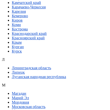
Камчатский край
Карачаево-Черкесия
Карелия
Кемерово
Киров
Коми
Кострома
Краснодарский край
Красноярский край
Крым
Курган
Курск
Л
Ленинградская область
Липецк
Луганская народная республика
М
Магадан
Марий Эл
Мордовия
Московская область