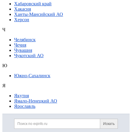
Хабаровский край
Хакасия
Ханты-Мансийский АО
Херсон
Ч
Челябинск
Чечня
Чувашия
Чукотский АО
Ю
Южно-Сахалинск
Я
Якутия
Ямало-Ненецкий АО
Ярославль
Дополнительная информация
Поиск по сайту и ссылк
Искать