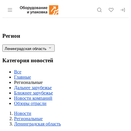
Раздел навигации по сайту eqinfo.ru
Ленинградская область: Serioplast пост
Фильтры
Регион
Ленинградская область
Категория новостей
Все
Главные
Региональные
Дальнее зарубежье
Ближнее зарубежье
Новости компаний
Обзоры отрасли
Новости
Разделы
Новости
Региональные
Ленинградская область