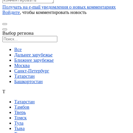
Получать на e‑mail уведомления о новых комментариях
Войдите
, чтобы комментировать новость
Выбор региона
Поиск региона
Все
Дальнее зарубежье
Ближнее зарубежье
Москва
Санкт-Петербург
Татарстан
Башкортостан
Т
Татарстан
Тамбов
Тверь
Томск
Тула
Тыва