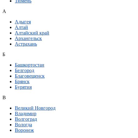
Тюмень
А
Адыгея
Алтай
Алтайский край
Архангельск
Астрахань
Б
Башкортостан
Белгород
Благовещенск
Брянск
Бурятия
В
Великий Новгород
Владимир
Волгоград
Вологда
Воронеж