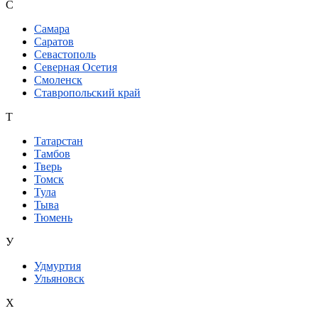
С
Самара
Саратов
Севастополь
Северная Осетия
Смоленск
Ставропольский край
Т
Татарстан
Тамбов
Тверь
Томск
Тула
Тыва
Тюмень
У
Удмуртия
Ульяновск
Х