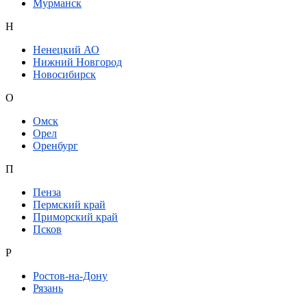
Мурманск
Н
Ненецкий АО
Нижний Новгород
Новосибирск
О
Омск
Орел
Оренбург
П
Пенза
Пермский край
Приморский край
Псков
Р
Ростов-на-Дону
Рязань