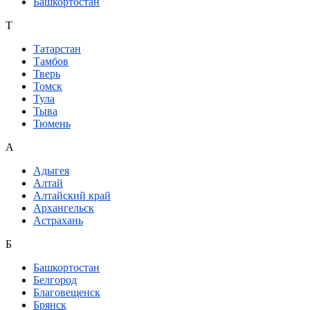
Башкортостан
Т
Татарстан
Тамбов
Тверь
Томск
Тула
Тыва
Тюмень
А
Адыгея
Алтай
Алтайский край
Архангельск
Астрахань
Б
Башкортостан
Белгород
Благовещенск
Брянск