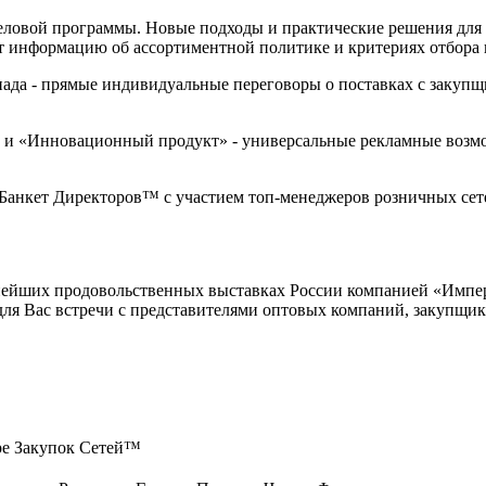
 деловой программы. Новые подходы и практические решения дл
т информацию об ассортиментной политике и критериях отбора
пада - прямые индивидуальные переговоры о поставках с заку
ка» и «Инновационный продукт» - универсальные рекламные во
 Банкет Директоров™ с участием топ-менеджеров розничных сете
ейших продовольственных выставках России компанией «Импери
для Вас встречи с представителями оптовых компаний, закупщи
тре Закупок Сетей™