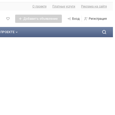
О сайте
О проекте
Платные услуги
Реклама на сайте
Добавить объявление
Вход
Регистрация
 ПРОЕКТЕ
О проекте
Контактная информация
Публичная оферта
Реклама на сайте
Карта сайта
Контакты