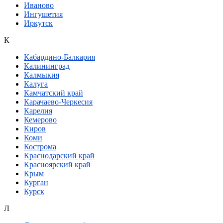
Иваново
Ингушетия
Иркутск
К
Кабардино-Балкария
Калининград
Калмыкия
Калуга
Камчатский край
Карачаево-Черкесия
Карелия
Кемерово
Киров
Коми
Кострома
Краснодарский край
Красноярский край
Крым
Курган
Курск
Л