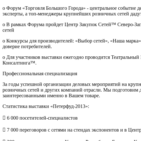
o​ Форум «Торговля Большого Города» - центральное событие
эксперты, а топ-менеджеры крупнейших розничных сетей даду
o​ В рамках Форума пройдет Центр Закупок Сетей™ Северо-За
сетей
o​ Конкурсы для производителей: «Выбор сетей», «Наша мар
доверие потребителей.
o​ Для участников выставки ежегодно проводится Театральный
Консалтинга™.
Профессиональная специализация
За годы успешной организации деловых мероприятий на крупн
розничных сетей и других компаний отрасли. Мы подготовим 
заинтересованными именно в Вашем товаре.
Статистика выставки «Петерфуд-2013»:
​ 6 000 посетителей-специалистов
​ 7 000 переговоров с сетями на стендах экспонентов и в Цен