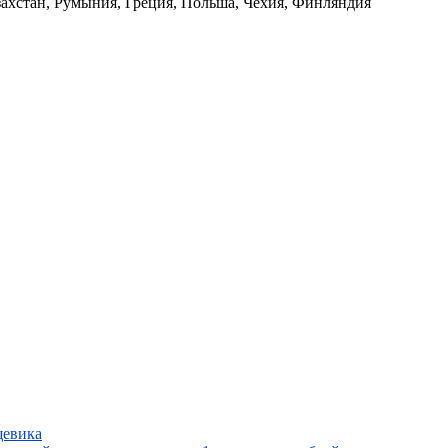
азахстан, Румыния, Греция, Польша, Чехия, Финляндия
щевика