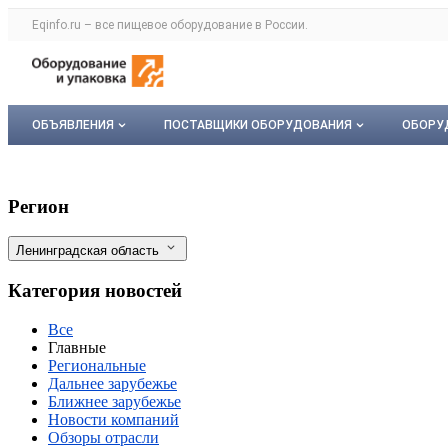
Раздел навигации по сайту eqinfo.ru
Eqinfo.ru – все
пищевое оборудование
в России.
Авторизация и меню пользователя
Навигация по разделам сайта eqinfo.ru
ОБЪЯВЛЕНИЯ
ПОСТАВЩИКИ ОБОРУДОВАНИЯ
ОБОРУ
Все объявления
О каталоге компаний
Обор
XXIII Международная продовольственн
Фильтры
Регион
Мои объявления
Каталог компаний
Мое 
Ленинградская область
Моя компания
Категория новостей
Платное размещение
Все
Главные
Региональные
Дальнее зарубежье
Ближнее зарубежье
Новости компаний
Обзоры отрасли