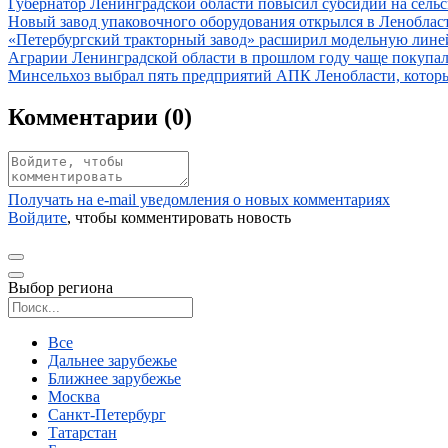
Иллюстрация новости
Губернатор Ленинградской области повысил субсидии на сельс
Иллюстрация новости
Новый завод упаковочного оборудования открылся в Леноблас
Иллюстрация новости
«Петербургский тракторный завод» расширил модельную линейк
Иллюстрация новости
Аграрии Ленинградской области в прошлом году чаще покупал
Иллюстрация новости
Минсельхоз выбрал пять предприятий АПК Ленобласти, которы
Комментарии (
0
)
Получать на e‑mail уведомления о новых комментариях
Войдите
, чтобы комментировать новость
Выбор региона
Поиск региона
Все
Дальнее зарубежье
Ближнее зарубежье
Москва
Санкт-Петербург
Татарстан