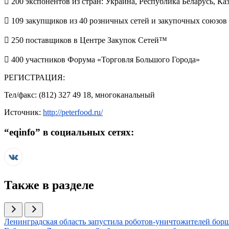
​ 200 экспонентов из стран: Украина, Республика Беларусь, К
​ 109 закупщиков из 40 розничных сетей и закупочных союзов
​ 250 поставщиков в Центре Закупок Сетей™
​ 400 участников Форума «Торговля Большого Города»
РЕГИСТРАЦИЯ:
Тел/факс: (812) 327 49 18, многоканальный
Источник:
http://peterfood.ru/
“
eqinfo
” в социальных сетях:
Также в разделе
Иллюстрация новости
Ленинградская область запустила роботов-уничтожителей бор