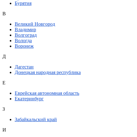
Бурятия
В
Великий Новгород
Владимир
Волгоград
Вологда
Воронеж
Д
Дагестан
Донецкая народная республика
Е
Еврейская автономная область
Екатеринбург
З
Забайкальский край
И